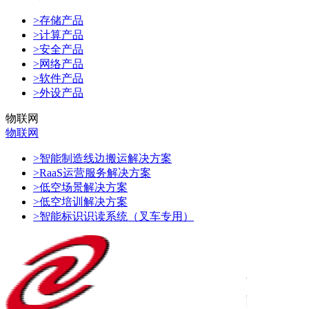
>存储产品
>计算产品
>安全产品
>网络产品
>软件产品
>外设产品
物联网
物联网
>智能制造线边搬运解决方案
>RaaS运营服务解决方案
>低空场景解决方案
>低空培训解决方案
>智能标识识读系统（叉车专用）