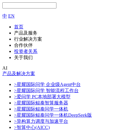
中
EN
首页
产品及服务
行业解决方案
合作伙伴
投资者关系
关于我们
AI
产品及解决方案
>星耀国际问学 企业级Agent中台
>星耀国际问学 智能流程工作台
>爱问学 PC本地部署大模型
>星耀国际鲲泰智算服务器
>星耀国际鲲泰问学一体机
>星耀国际鲲泰问学一体机DeepSeek版
>异构算力调度与加速平台
>智算中心(AICC)