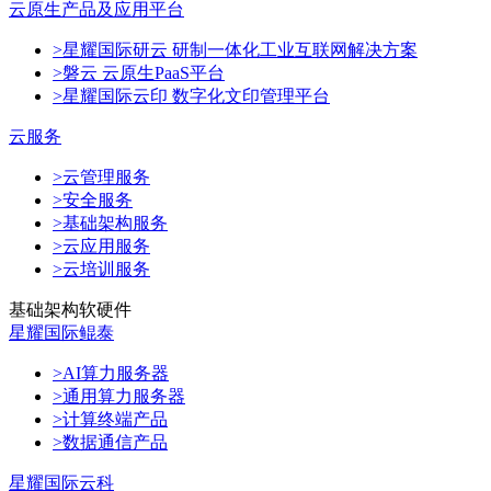
云原生产品及应用平台
>星耀国际研云 研制一体化工业互联网解决方案
>磐云 云原生PaaS平台
>星耀国际云印 数字化文印管理平台
云服务
>云管理服务
>安全服务
>基础架构服务
>云应用服务
>云培训服务
基础架构软硬件
星耀国际鲲泰
>AI算力服务器
>通用算力服务器
>计算终端产品
>数据通信产品
星耀国际云科