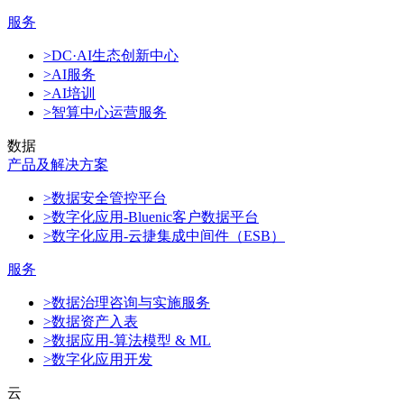
服务
>DC·AI生态创新中心
>AI服务
>AI培训
>智算中心运营服务
数据
产品及解决方案
>数据安全管控平台
>数字化应用-Bluenic客户数据平台
>数字化应用-云捷集成中间件（ESB）
服务
>数据治理咨询与实施服务
>数据资产入表
>数据应用-算法模型 & ML
>数字化应用开发
云