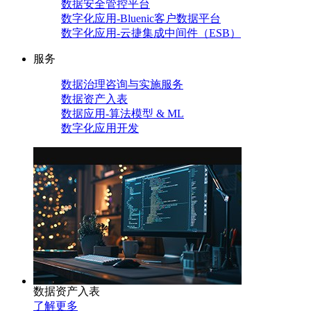
数据安全管控平台
数字化应用-Bluenic客户数据平台
数字化应用-云捷集成中间件（ESB）
服务
数据治理咨询与实施服务
数据资产入表
数据应用-算法模型 & ML
数字化应用开发
数据资产入表
了解更多